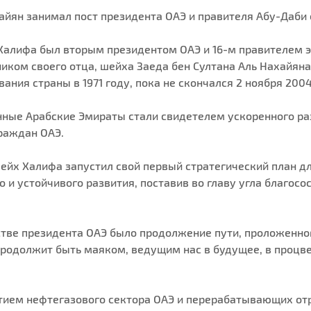
йян занимал пост президента ОАЭ и правителя Абу-Даби с
 Халифа был вторым президентом ОАЭ и 16-м правителем э
ником своего отца, шейха Заеда бен Султана Аль Нахайян
ания страны в 1971 году, пока не скончался 2 ноября 2004
ные Арабские Эмираты стали свидетелем ускоренного раз
раждан ОАЭ.
ейх Халифа запустил свой первый стратегический план дл
и устойчивого развития, поставив во главу угла благосо
тве президента ОАЭ было продолжение пути, проложенног
«продолжит быть маяком, ведущим нас в будущее, в процв
ием нефтегазового сектора ОАЭ и перерабатывающих от