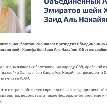
Объединенных А
Эмиратов шейх 
Заид Аль Нахайя
лжительной болезни скончался президент Объединенных 
чество шейх Халифа бен Заед Аль Нахайян. Об этом сооб
дента выражает соболезнования народу ОАЭ, арабской и 
ства шейха Халифы бен Заеда Аль Нахайяна, президента ОА
 агентства WAM.
что в стране объявлен сорокадневный государственный т
нистерства, ведомства, а также федеральные, местные и 
.