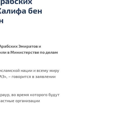
рабских
Халифа бен
н
Арабских Эмиратов и
щили в Министерстве по делам
исламской нации и всему миру
Э», – говорится в заявлении
раур, во время которого будут
частные организации